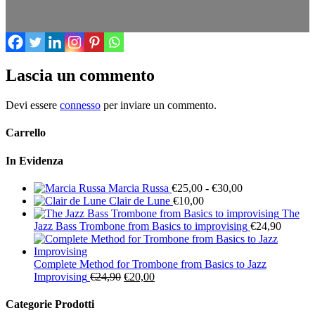
Lascia un commento
Devi essere
connesso
per inviare un commento.
Carrello
In Evidenza
Fascia
Marcia Russa
€
25,00
-
€
30,00
di
Clair de Lune
€
10,00
prezzo:
The
da
Jazz Bass Trombone from Basics to improvising
€
24,90
€25,00
a
€30,00
Complete Method for Trombone from Basics to Jazz
Il
Il
Improvising
€
24,90
€
20,00
prezzo
prezzo
originale
attuale
Categorie Prodotti
era:
è: