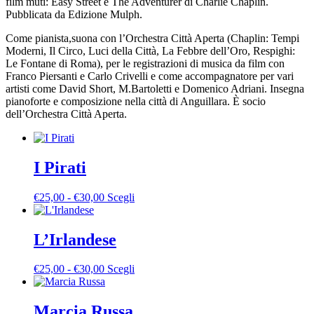
film muti: Easy Street e The Adventurer di Charlie Chaplin.
Pubblicata da Edizione Mulph.
Come pianista,suona con l’Orchestra Città Aperta (Chaplin: Tempi
Moderni, Il Circo, Luci della Città, La Febbre dell’Oro, Respighi:
Le Fontane di Roma), per le registrazioni di musica da film con
Franco Piersanti e Carlo Crivelli e come accompagnatore per vari
artisti come David Short, M.Bartoletti e Domenico Adriani. Insegna
pianoforte e composizione nella città di Anguillara. È socio
dell’Orchestra Città Aperta.
I Pirati
Fascia
Questo
€
25,00
-
€
30,00
Scegli
di
prodotto
prezzo:
ha
da
più
L’Irlandese
€25,00
varianti.
a
Le
Fascia
Questo
€
25,00
-
€
30,00
Scegli
€30,00
opzioni
di
prodotto
possono
prezzo:
ha
essere
da
più
Marcia Russa
scelte