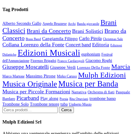
Tag Prodotti
Brani
Alberto Secondo Gallo
Angelo Bruzzese
Archi
Banda giovanile
Classici
Brani da Concerto
Brano da
Brani Solistici
Concerto
Cangiamila Filippo
Carlo Pirola
Christmas Sale
Brass Band
Collana Lorenzo della Fonte
Editoria
Concert band
Edizioni
Edizioni Musicali
euphonium
Festival
Didattiche
Giacomo Roghi
dell'Annunciazione
Fiorenzo Brigadoi
Franco Cardaropoli
Marcia
Giuseppe Moscatelli
Giuseppe Verdi
Lorenzo Della Fonte
Mulph Edizioni
Massimo Pirone
Marco Martone
Mirko Caruso
Musica per Banda
Musica Originale
Musica per Piccole Formazioni
Narrativa
Orchestra di fiati
Pasquale
Picarband
Play along
trombone basso
Bardaro
Poesia
Rita Ottaviani
Trombone Solo
Trombone tenore
tuba
Umberto Musio
Cerca:
Cerca
Mulph Edizioni Srl
Abbiamo una ventennale esperienza nell'ambito delle edizioni