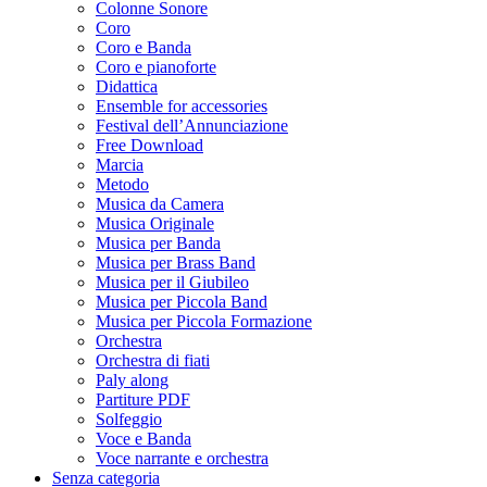
Colonne Sonore
Coro
Coro e Banda
Coro e pianoforte
Didattica
Ensemble for accessories
Festival dell’Annunciazione
Free Download
Marcia
Metodo
Musica da Camera
Musica Originale
Musica per Banda
Musica per Brass Band
Musica per il Giubileo
Musica per Piccola Band
Musica per Piccola Formazione
Orchestra
Orchestra di fiati
Paly along
Partiture PDF
Solfeggio
Voce e Banda
Voce narrante e orchestra
Senza categoria