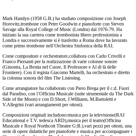
Mark Hamlyn (1958 G.B.) ha studiato composizione con Joseph
Horovitz,trombone con Peter Goodwin e pianoforte con Steven
Savage alla Royal College of Music (Londra) dal 1976-79. Ha
iniziato la sua carriera come trombonista libero professionista a
Londra e successivamente si è trasferito a Roma dove ha lavorato
come primo trombone nell’Orchestra Sinfonica della RAI.
Come compositore e orchestratore,collabora con Carlo Crivelli e
Franco Piersanti per la realizzazione di varie colonne sonore
(Ginostra, La Bestia nel Cuore, Il Professore e Al di là delle
Frontiere). Con il regista Giacomo Martelli, ha orchestrato e diretto
la colonna sonora del film The Listening.
Come arrangiatore ha collaborato con Piero Brega per il c.d. Fuori
dal Paradiso, con l’Officina Musicale (suite strumentale da The Dark
Side of the Moon) e con D.Short, J.Williams, M.Bartoletti e
V.Allegrini (vari arrangiamenti per ottoni).
Composizioni originali includono:musica per la televisione(RAI
Educational e T.V. tedesca ARD),musica per il teatro(Officina
Musicale e Royal Northcott Theatre G:B.),vari pezzi per ottoni, una
serie di opere didattiche per pianoforte e musica per accompagnare i