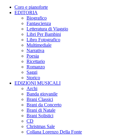
€24,90.
€20,00.
Coro e pianoforte
EDITORIA
Biografico
Fantascienza
Letteratura di Viaggio
Libri Per Bambini
Libro Fotografico
Multimediale
Narrativa
Poesia
Ricettario
Romanzo
Saggi
Storico
EDIZIONI MUSICALI
Archi
Banda giovanile
Brani Classici
Brani da Concerto
Brani di Natale
Brani Solistici
CD
Christmas Sale
Collana Lorenzo Della Fonte