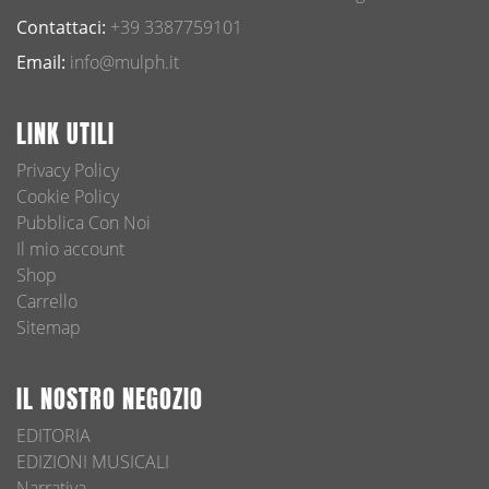
Contattaci:
+39 3387759101
Email:
info@mulph.it
LINK UTILI
Privacy Policy
Cookie Policy
Pubblica Con Noi
Il mio account
Shop
Carrello
Sitemap
IL NOSTRO NEGOZIO
EDITORIA
EDIZIONI MUSICALI
Narrativa