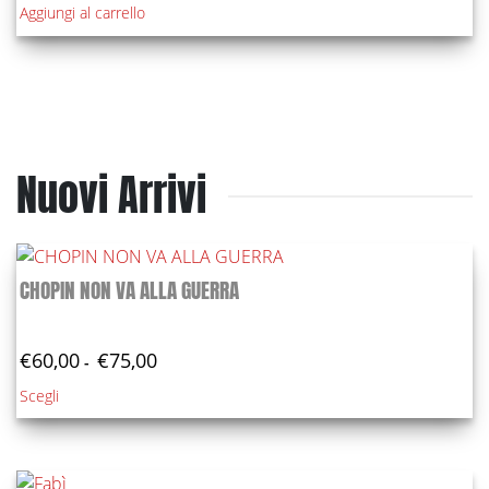
originale
attuale
Aggiungi al carrello
nella
era:
è:
pagina
€24,90.
€20,00.
del
prodotto
Nuovi Arrivi
CHOPIN NON VA ALLA GUERRA
Fascia
€
60,00
€
75,00
-
di
Questo
Scegli
prezzo:
prodotto
da
€60,00
ha
a
più
€75,00