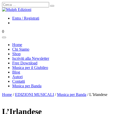
Cerca
Entra / Registrati
0
Home
Chi Siamo
Shop
Iscriviti alla Newsletter
Free Download
Musica per il Giubileo
Blog
Autori
Contatti
Musica per Banda
Home
/
EDIZIONI MUSICALI
/
Musica per Banda
/ L’Irlandese
L’Irlandese