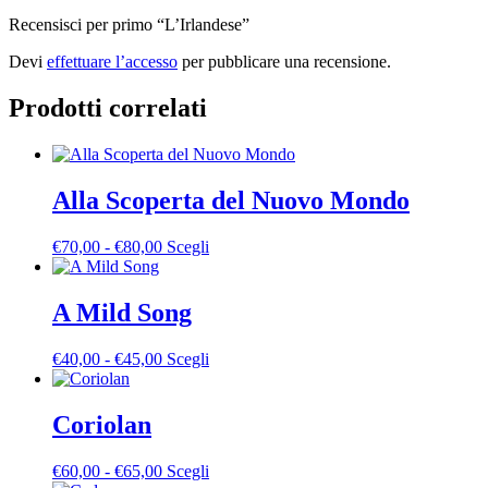
Recensisci per primo “L’Irlandese”
Devi
effettuare l’accesso
per pubblicare una recensione.
Prodotti correlati
Alla Scoperta del Nuovo Mondo
Fascia
Questo
€
70,00
-
€
80,00
Scegli
di
prodotto
prezzo:
ha
da
più
A Mild Song
€70,00
varianti.
a
Le
Fascia
Questo
€
40,00
-
€
45,00
Scegli
€80,00
opzioni
di
prodotto
possono
prezzo:
ha
essere
da
più
Coriolan
scelte
€40,00
varianti.
nella
a
Le
pagina
Fascia
Questo
€
60,00
-
€
65,00
Scegli
€45,00
opzioni
del