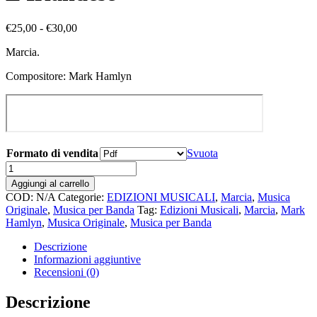
Fascia
€
25,00
-
€
30,00
di
Marcia.
prezzo:
da
Compositore: Mark Hamlyn
€25,00
a
€30,00
Formato di vendita
Svuota
L'Irlandese
quantità
Aggiungi al carrello
COD:
N/A
Categorie:
EDIZIONI MUSICALI
,
Marcia
,
Musica
Originale
,
Musica per Banda
Tag:
Edizioni Musicali
,
Marcia
,
Mark
Hamlyn
,
Musica Originale
,
Musica per Banda
Descrizione
Informazioni aggiuntive
Recensioni (0)
Descrizione