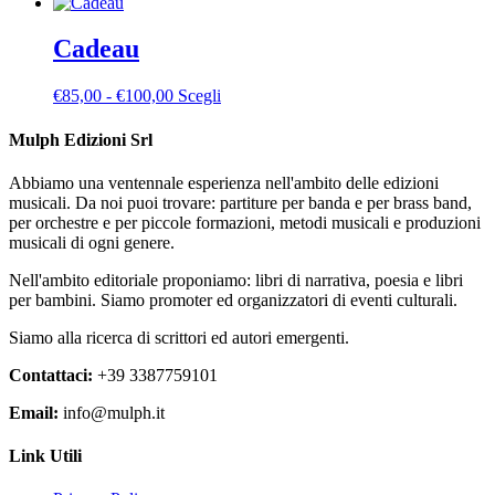
di
prodotto
possono
prodotto
prezzo:
ha
essere
da
più
Cadeau
scelte
€60,00
varianti.
nella
a
Le
pagina
Fascia
Questo
€
85,00
-
€
100,00
Scegli
€65,00
opzioni
del
di
prodotto
possono
prodotto
prezzo:
ha
Mulph Edizioni Srl
essere
da
più
scelte
€85,00
varianti.
nella
Abbiamo una ventennale esperienza nell'ambito delle edizioni
a
Le
pagina
musicali. Da noi puoi trovare: partiture per banda e per brass band,
€100,00
opzioni
del
per orchestre e per piccole formazioni, metodi musicali e produzioni
possono
prodotto
musicali di ogni genere.
essere
scelte
Nell'ambito editoriale proponiamo: libri di narrativa, poesia e libri
nella
per bambini. Siamo promoter ed organizzatori di eventi culturali.
pagina
del
Siamo alla ricerca di scrittori ed autori emergenti.
prodotto
Contattaci:
+39 3387759101
Email:
info@mulph.it
Link Utili