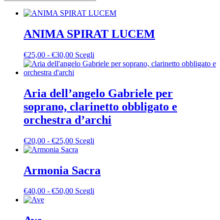
ANIMA SPIRAT LUCEM
Fascia
Questo
€
25,00
-
€
30,00
Scegli
di
prodotto
prezzo:
ha
da
più
€25,00
varianti.
Aria dell’angelo Gabriele per
a
Le
soprano, clarinetto obbligato e
€30,00
opzioni
possono
orchestra d’archi
essere
scelte
Fascia
Questo
€
20,00
-
€
25,00
Scegli
nella
di
prodotto
pagina
prezzo:
ha
del
da
più
Armonia Sacra
prodotto
€20,00
varianti.
a
Le
Fascia
Questo
€
40,00
-
€
50,00
Scegli
€25,00
opzioni
di
prodotto
possono
prezzo:
ha
essere
da
più
scelte