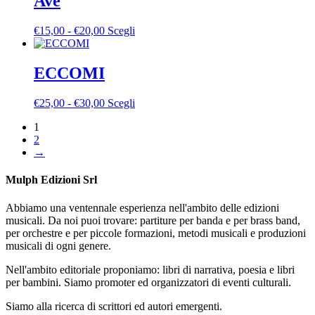
Ave
€40,00
varianti.
nella
a
Le
pagina
Fascia
Questo
€
15,00
-
€
20,00
Scegli
€50,00
opzioni
del
di
prodotto
possono
prodotto
prezzo:
ha
essere
da
più
ECCOMI
scelte
€15,00
varianti.
nella
a
Le
pagina
Fascia
Questo
€
25,00
-
€
30,00
Scegli
€20,00
opzioni
del
di
prodotto
possono
prodotto
1
prezzo:
ha
essere
2
da
più
scelte
→
€25,00
varianti.
nella
a
Le
pagina
€30,00
opzioni
Mulph Edizioni Srl
del
possono
prodotto
essere
Abbiamo una ventennale esperienza nell'ambito delle edizioni
scelte
musicali. Da noi puoi trovare: partiture per banda e per brass band,
nella
per orchestre e per piccole formazioni, metodi musicali e produzioni
pagina
musicali di ogni genere.
del
prodotto
Nell'ambito editoriale proponiamo: libri di narrativa, poesia e libri
per bambini. Siamo promoter ed organizzatori di eventi culturali.
Siamo alla ricerca di scrittori ed autori emergenti.