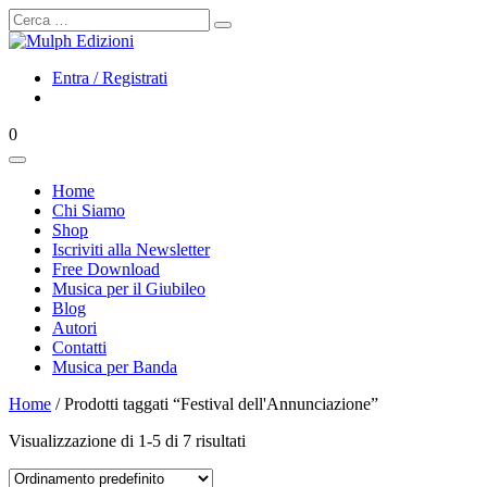
Cerca
Entra / Registrati
0
Home
Chi Siamo
Shop
Iscriviti alla Newsletter
Free Download
Musica per il Giubileo
Blog
Autori
Contatti
Musica per Banda
Home
/ Prodotti taggati “Festival dell'Annunciazione”
Visualizzazione di 1-5 di 7 risultati