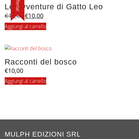
In offerta!
Le Avventure di Gatto Leo
Il
Il
€
12,00
€
10,00
prezzo
prezzo
Aggiungi al carrello
originale
attuale
era:
è:
€12,00.
€10,00.
Racconti del bosco
€
10,00
Aggiungi al carrello
MULPH EDIZIONI SRL