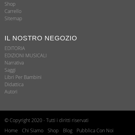
Shop
Carrello
Sitemap
IL NOSTRO NEGOZIO
EDITORIA
EDIZIONI MUSICALI
Narrativa
Saggi
Libri Per Bambini
Didattica
Autori
© Copyright 2020 - Tutti i diritti riservati
Home
Chi Siamo
Shop
Blog
Pubblica Con Noi