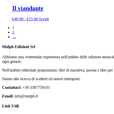
prezzo:
ha
essere
da
più
Il viandante
scelte
€20,00
varianti.
nella
a
Le
pagina
Fascia
Questo
€
49,00
-
€
55,00
Scegli
€80,00
opzioni
del
di
prodotto
possono
prodotto
1
prezzo:
ha
essere
2
da
più
scelte
→
€49,00
varianti.
nella
a
Le
pagina
€55,00
opzioni
Mulph Edizioni Srl
del
possono
prodotto
essere
Abbiamo una ventennale esperienza nell'ambito delle edizioni musicali.
scelte
ogni genere.
nella
pagina
Nell'ambito editoriale proponiamo: libri di narrativa, poesia e libri pe
del
prodotto
Siamo alla ricerca di scrittori ed autori emergenti.
Contattaci:
+39 3387759101
Email:
info@mulph.it
Link Utili