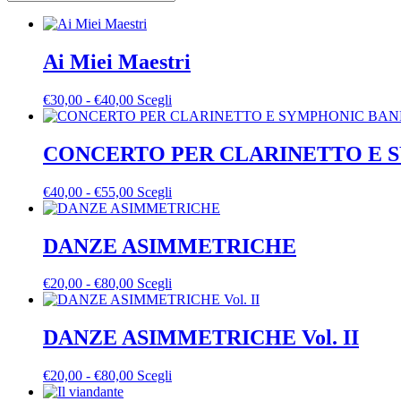
Ai Miei Maestri
Fascia
Questo
€
30,00
-
€
40,00
Scegli
di
prodotto
prezzo:
ha
da
più
CONCERTO PER CLARINETTO E 
€30,00
varianti.
a
Le
Fascia
Questo
€
40,00
-
€
55,00
Scegli
€40,00
opzioni
di
prodotto
possono
prezzo:
ha
essere
da
più
DANZE ASIMMETRICHE
scelte
€40,00
varianti.
nella
a
Le
pagina
Fascia
Questo
€
20,00
-
€
80,00
Scegli
€55,00
opzioni
del
di
prodotto
possono
prodotto
prezzo:
ha
essere
da
più
DANZE ASIMMETRICHE Vol. II
scelte
€20,00
varianti.
nella
a
Le
pagina
Fascia
Questo
€
20,00
-
€
80,00
Scegli
€80,00
opzioni
del
di
prodotto
possono
prodotto