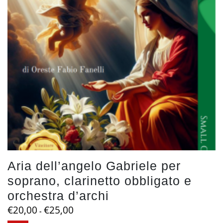
essere
scelte
nella
pagina
del
prodotto
Aria dell’angelo Gabriele per
soprano, clarinetto obbligato e
orchestra d’archi
Fascia
€
20,00
€
25,00
-
di