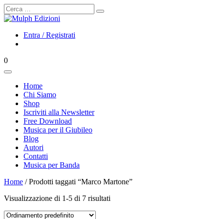
Cerca
Entra / Registrati
0
Home
Chi Siamo
Shop
Iscriviti alla Newsletter
Free Download
Musica per il Giubileo
Blog
Autori
Contatti
Musica per Banda
Home
/ Prodotti taggati “Marco Martone”
Visualizzazione di 1-5 di 7 risultati