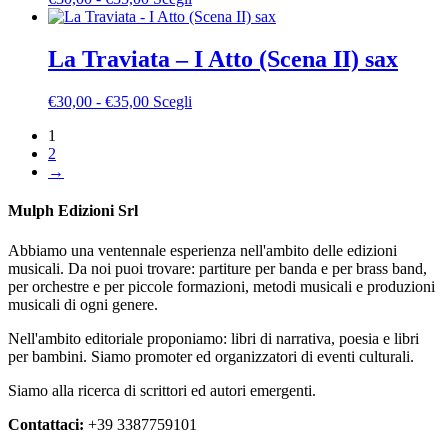
essere
di
prodotto
scelte
prezzo:
ha
nella
da
più
La Traviata – I Atto (Scena II) sax
pagina
€30,00
varianti.
del
a
Le
Fascia
Questo
€
30,00
-
€
35,00
Scegli
prodotto
€35,00
opzioni
di
prodotto
possono
1
prezzo:
ha
essere
2
da
più
scelte
→
€30,00
varianti.
nella
a
Le
pagina
€35,00
opzioni
Mulph Edizioni Srl
del
possono
prodotto
essere
Abbiamo una ventennale esperienza nell'ambito delle edizioni
scelte
musicali. Da noi puoi trovare: partiture per banda e per brass band,
nella
per orchestre e per piccole formazioni, metodi musicali e produzioni
pagina
musicali di ogni genere.
del
prodotto
Nell'ambito editoriale proponiamo: libri di narrativa, poesia e libri
per bambini. Siamo promoter ed organizzatori di eventi culturali.
Siamo alla ricerca di scrittori ed autori emergenti.
Contattaci:
+39 3387759101