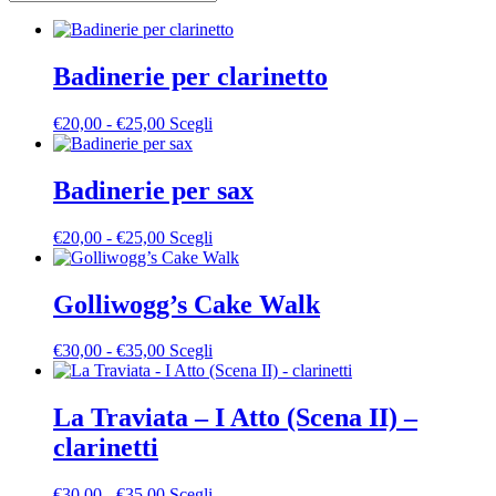
Badinerie per clarinetto
Fascia
Questo
€
20,00
-
€
25,00
Scegli
di
prodotto
prezzo:
ha
da
più
Badinerie per sax
€20,00
varianti.
a
Le
Fascia
Questo
€
20,00
-
€
25,00
Scegli
€25,00
opzioni
di
prodotto
possono
prezzo:
ha
essere
da
più
Golliwogg’s Cake Walk
scelte
€20,00
varianti.
nella
a
Le
pagina
Fascia
Questo
€
30,00
-
€
35,00
Scegli
€25,00
opzioni
del
di
prodotto
possono
prodotto
prezzo:
ha
essere
da
più
La Traviata – I Atto (Scena II) –
scelte
€30,00
varianti.
nella
clarinetti
a
Le
pagina
€35,00
opzioni
del
possono
Fascia
Questo
€
30,00
-
€
35,00
Scegli
prodotto