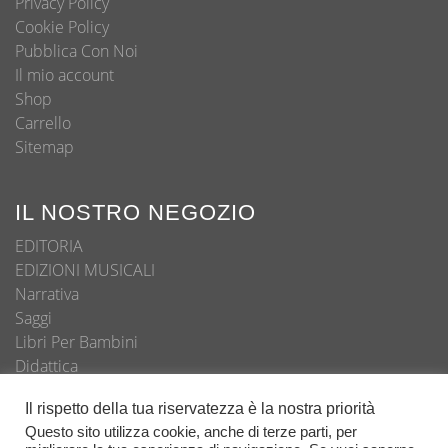
Privacy Policy
Cookie Policy
Pubblica Con Noi
Il mio account
Shop
Carrello
Sitemap
IL NOSTRO NEGOZIO
EDITORIA
EDIZIONI MUSICALI
Narrativa
Saggi
Libri Per Bambini
Didattica
Autori
Il rispetto della tua riservatezza è la nostra priorità
Questo sito utilizza cookie, anche di terze parti, per