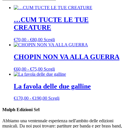
…CUM TUCTE LE TUE
CREATURE
Fascia
Questo
€
70,00
-
€
80,00
Scegli
di
prodotto
prezzo:
ha
da
più
CHOPIN NON VA ALLA GUERRA
€70,00
varianti.
a
Le
Fascia
Questo
€
60,00
-
€
75,00
Scegli
€80,00
opzioni
di
prodotto
possono
prezzo:
ha
essere
da
più
La favola delle due galline
scelte
€60,00
varianti.
nella
a
Le
pagina
Fascia
Questo
€
170,00
-
€
190,00
Scegli
€75,00
opzioni
del
di
prodotto
possono
prodotto
prezzo:
ha
Mulph Edizioni Srl
essere
da
più
scelte
€170,00
varianti.
nella
Abbiamo una ventennale esperienza nell'ambito delle edizioni
a
Le
pagina
musicali. Da noi puoi trovare: partiture per banda e per brass band,