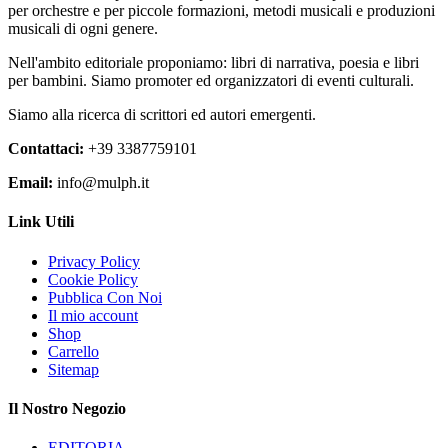
€190,00
opzioni
del
per orchestre e per piccole formazioni, metodi musicali e produzioni
possono
prodotto
musicali di ogni genere.
essere
scelte
Nell'ambito editoriale proponiamo: libri di narrativa, poesia e libri
nella
per bambini. Siamo promoter ed organizzatori di eventi culturali.
pagina
del
Siamo alla ricerca di scrittori ed autori emergenti.
prodotto
Contattaci:
+39 3387759101
Email:
info@mulph.it
Link Utili
Privacy Policy
Cookie Policy
Pubblica Con Noi
Il mio account
Shop
Carrello
Sitemap
Il Nostro Negozio
EDITORIA