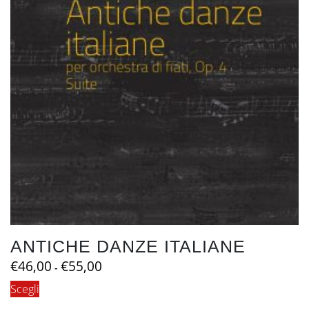
possono
essere
scelte
nella
pagina
del
prodotto
ANTICHE DANZE ITALIANE
Fascia
€
46,00
€
55,00
-
di
Questo
Scegli
prezzo:
prodotto
da