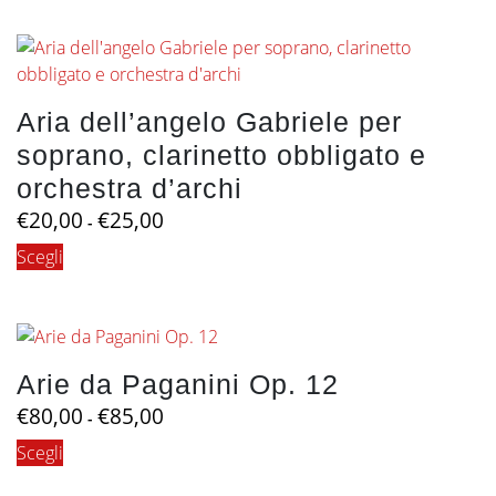
€46,00
ha
a
più
€55,00
varianti.
Le
Aria dell’angelo Gabriele per
opzioni
soprano, clarinetto obbligato e
possono
essere
orchestra d’archi
scelte
Fascia
€
20,00
€
25,00
-
nella
di
Questo
Scegli
pagina
prezzo:
prodotto
da
del
€20,00
ha
prodotto
a
più
€25,00
varianti.
Arie da Paganini Op. 12
Le
Fascia
€
80,00
€
85,00
opzioni
-
di
possono
Questo
Scegli
prezzo:
essere
prodotto
da
scelte