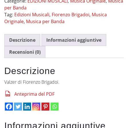
Categorie:
EDIZIONI MUSICALI
,
Musica Originale
,
Musica
quantità
per Banda
Tag:
Edizioni Musicali
,
Fiorenzo Brigadoi
,
Musica
Originale
,
Musica per Banda
Descrizione
Informazioni aggiuntive
Recensioni (0)
Descrizione
Valzer di Fiorenzo Brigadoi.
Anteprima del PDF
Informazioni aggiuntive