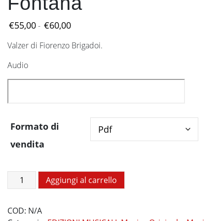
Fontana
Fascia
€
55,00
€
60,00
-
di
Valzer di Fiorenzo Brigadoi.
prezzo:
da
Audio
€55,00
a
€60,00
Formato di
vendita
Storielle
Aggiungi al carrello
del
Bosco
COD:
N/A
Fontana