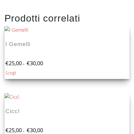
Prodotti correlati
I Gemelli
Fascia
€
25,00
€
30,00
-
di
Questo
Scegli
prezzo:
prodotto
da
€25,00
ha
a
più
€30,00
varianti.
Le
Ciccì
opzioni
possono
Fascia
essere
€
25,00
€
30,00
-