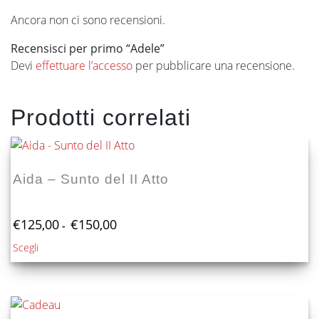
Ancora non ci sono recensioni.
Recensisci per primo “Adele”
Devi
effettuare l’accesso
per pubblicare una recensione.
Prodotti correlati
Aida – Sunto del II Atto
Fascia
€
125,00
€
150,00
-
di
Questo
Scegli
prezzo:
prodotto
da
€125,00
ha
a
più
€150,00
varianti.