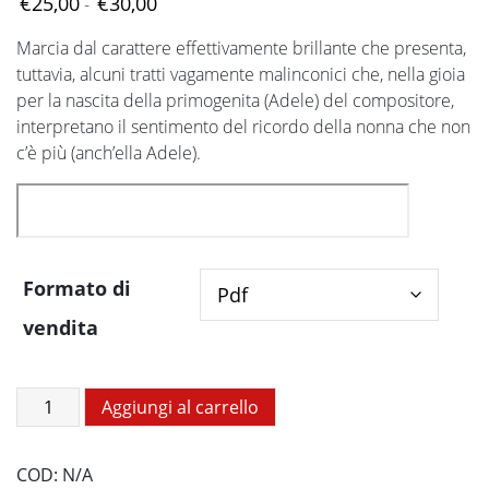
Fascia
€
25,00
€
30,00
-
di
Marcia dal carattere effettivamente brillante che presenta,
prezzo:
tuttavia, alcuni tratti vagamente malinconici che, nella gioia
da
per la nascita della primogenita (Adele) del compositore,
€25,00
interpretano il sentimento del ricordo della nonna che non
a
c’è più (anch’ella Adele).
€30,00
Formato di
vendita
Adele
Aggiungi al carrello
quantità
COD:
N/A