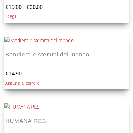
Fascia
€
15,00
€
20,00
-
di
Questo
Scegli
prezzo:
prodotto
da
€15,00
ha
a
più
€20,00
varianti.
Le
Bandiere e stemmi del mondo
opzioni
possono
essere
€
14,90
scelte
Aggiungi al carrello
nella
pagina
del
prodotto
HUMANA RES