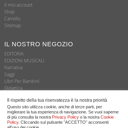
Il mio account
Shop
Carrello
Sitemap
IL NOSTRO NEGOZIO
EDITORIA
EDIZIONI MUSICALI
Narrativa
Saggi
Libri Per Bambini
Didattica
Autori
Il rispetto della tua riservatezza è la nostra priorità
Questo sito utilizza cookie, anche di terze parti, per
migliorare la tua esperienza di navigazione. Se vuoi saperne
di più consulta la nostra
Privacy Policy
o la nostra
Cookie
© Copyright 2020 - Tutti i diritti riservati
Policy
. Cliccando sul pulsante "ACCETTO" acconsenti
all'uso dei cookie.