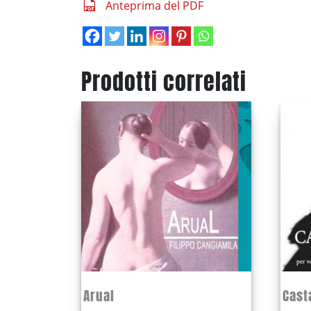
Anteprima del PDF
Prodotti correlati
Arual
Cast