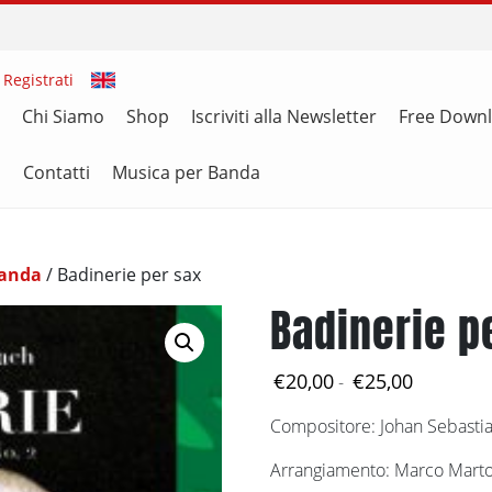
 Registrati
Chi Siamo
Shop
Iscriviti alla Newsletter
Free Down
i
Contatti
Musica per Banda
Banda
/ Badinerie per sax
Badinerie p
Fascia
€
20,00
€
25,00
-
di
Compositore: Johan Sebasti
prezzo:
da
Arrangiamento: Marco Mart
€20,00