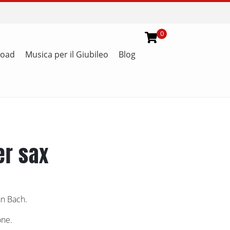
0
load
Musica per il Giubileo
Blog
er sax
an Bach.
one.