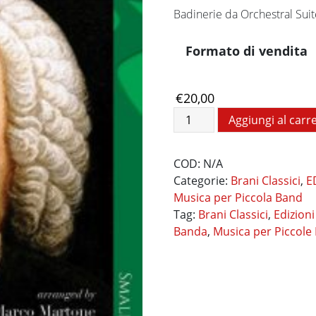
a
Badinerie da Orchestral Suit
€25,00
Formato di vendita
€
20,00
Badinerie
Aggiungi al carre
per
sax
COD:
N/A
quantità
Categorie:
Brani Classici
,
E
Musica per Piccola Band
Tag:
Brani Classici
,
Edizioni
Banda
,
Musica per Piccole