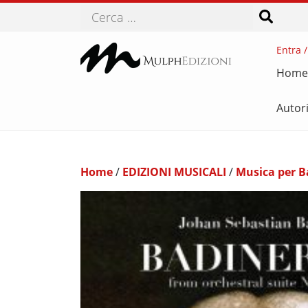
Cerca
Entra /
Home
Autor
Home
/
EDIZIONI MUSICALI
/
Musica per 