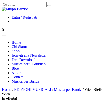
Cerca
Entra / Registrati
0
Home
Chi Siamo
Shop
Iscriviti alla Newsletter
Free Download
Musica per il Giubileo
Blog
Autori
Contatti
Musica per Banda
Home
/
EDIZIONI MUSICALI
/
Musica per Banda
/ Wien Bleibt
Wien
In offerta!