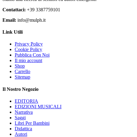
prodotto
Contattaci:
+39 3387759101
Email:
info@mulph.it
Link Utili
Privacy Policy
Cookie Policy
Pubblica Con Noi
Il mio account
Shop
Carrello
Sitemap
Il Nostro Negozio
EDITORIA
EDIZIONI MUSICALI
Narrativa
Saggi
Libri Per Bambini
Didattica
Autori