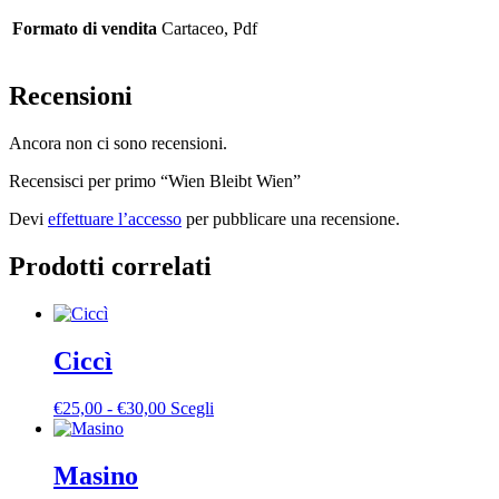
Formato di vendita
Cartaceo, Pdf
Recensioni
Ancora non ci sono recensioni.
Recensisci per primo “Wien Bleibt Wien”
Devi
effettuare l’accesso
per pubblicare una recensione.
Prodotti correlati
Ciccì
Fascia
Questo
€
25,00
-
€
30,00
Scegli
di
prodotto
prezzo:
ha
da
più
Masino
€25,00
varianti.