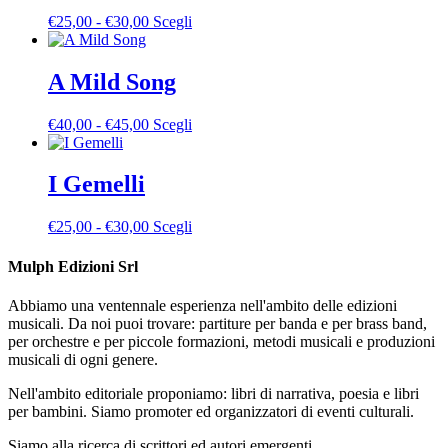
a
Le
Fascia
Questo
€
25,00
-
€
30,00
Scegli
€30,00
opzioni
di
prodotto
possono
prezzo:
ha
essere
da
più
A Mild Song
scelte
€25,00
varianti.
nella
a
Le
pagina
Fascia
Questo
€
40,00
-
€
45,00
Scegli
€30,00
opzioni
del
di
prodotto
possono
prodotto
prezzo:
ha
essere
da
più
I Gemelli
scelte
€40,00
varianti.
nella
a
Le
pagina
Fascia
Questo
€
25,00
-
€
30,00
Scegli
€45,00
opzioni
del
di
prodotto
possono
prodotto
prezzo:
ha
Mulph Edizioni Srl
essere
da
più
scelte
€25,00
varianti.
nella
Abbiamo una ventennale esperienza nell'ambito delle edizioni
a
Le
pagina
musicali. Da noi puoi trovare: partiture per banda e per brass band,
€30,00
opzioni
del
per orchestre e per piccole formazioni, metodi musicali e produzioni
possono
prodotto
musicali di ogni genere.
essere
scelte
Nell'ambito editoriale proponiamo: libri di narrativa, poesia e libri
nella
per bambini. Siamo promoter ed organizzatori di eventi culturali.
pagina
del
Siamo alla ricerca di scrittori ed autori emergenti.