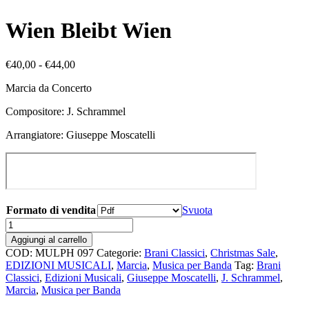
Wien Bleibt Wien
Fascia
€
40,00
-
€
44,00
di
Marcia da Concerto
prezzo:
da
Compositore: J. Schrammel
€40,00
a
Arrangiatore: Giuseppe Moscatelli
€44,00
Formato di vendita
Svuota
Wien
Bleibt
Aggiungi al carrello
Wien
COD:
MULPH 097
Categorie:
Brani Classici
,
Christmas Sale
,
quantità
EDIZIONI MUSICALI
,
Marcia
,
Musica per Banda
Tag:
Brani
Classici
,
Edizioni Musicali
,
Giuseppe Moscatelli
,
J. Schrammel
,
Marcia
,
Musica per Banda