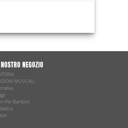
L NOSTRO NEGOZIO
ITORIA
IZIONI MUSICALI
rrativa
ggi
bri Per Bambini
dattica
tori