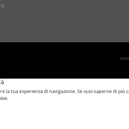
ti.
Ho
tà
rare la tua esperienza di navigazione. Se vuoi saperne di più 
kie.