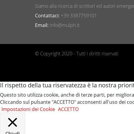
Siamo alla ricerca di scrittori ed autori emergen
Contattaci:
+39 3387759101
Email:
info@mulph.it
© Copyright 2020 - Tutti i diritti riservati
Il rispetto della tua riservatezza è la nostra priori
Questo sito utilizza cookie, anche di terze parti, per miglio
Cliccando sul pulsante "ACCETTO" acconsenti all'uso dei coo
Impostazioni dei Cookie
ACCETTO
Chiudi