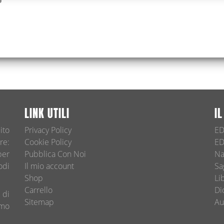
LINK UTILI
I
ito
Privacy Policy
ED
re:
Cookie Policy
ED
per
Pubblica Con Noi
Na
odi
Il mio account
Sa
Shop
Li
Carrello
Di
 di
Sitemap
Au
amo