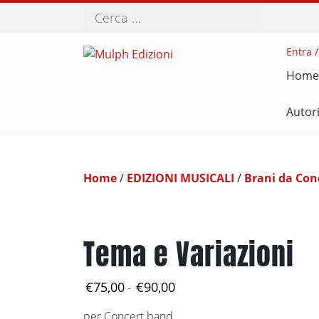
Cerca
Entra /
Home
Autor
Home
/
EDIZIONI MUSICALI
/
Brani da Con
Tema e Variazioni
Fascia
€
75,00
€
90,00
-
di
per Concert band