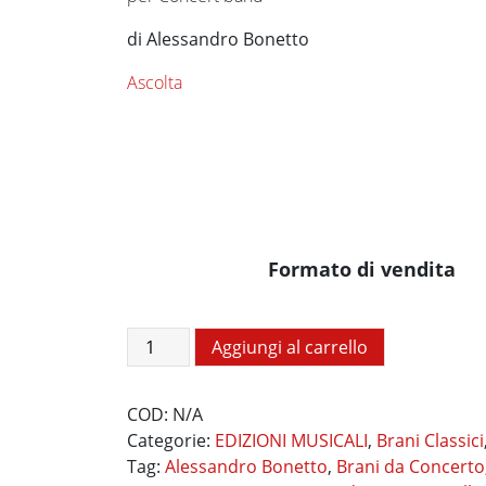
prezzo:
da
di Alessandro Bonetto
€75,00
a
Ascolta
€90,00
Formato di vendita
Tema
Aggiungi al carrello
e
Variazioni
COD:
N/A
quantità
Categorie:
EDIZIONI MUSICALI
,
Brani Classici
Tag:
Alessandro Bonetto
,
Brani da Concerto