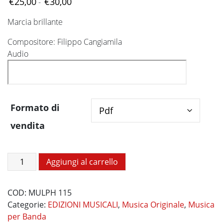
Fascia
€
25,00
€
30,00
-
di
Marcia brillante
prezzo:
da
Compositore: Filippo Cangiamila
€25,00
Audio
a
€30,00
Formato di
vendita
Sicilia
Aggiungi al carrello
in
Marcia
COD:
MULPH 115
quantità
Categorie:
EDIZIONI MUSICALI
,
Musica Originale
,
Musica
per Banda