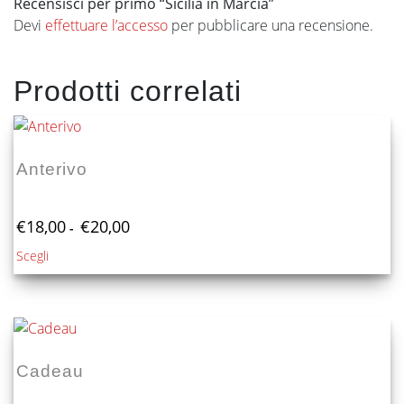
Recensisci per primo “Sicilia in Marcia”
Devi
effettuare l’accesso
per pubblicare una recensione.
Prodotti correlati
Anterivo
Fascia
€
18,00
€
20,00
-
di
Questo
Scegli
prezzo:
prodotto
da
€18,00
ha
a
più
€20,00
varianti.
Le
Cadeau
opzioni