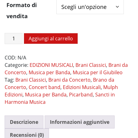
Formato di
vendita
Sancti
Aggiungi al carrello
in
Harmonia
COD:
N/A
Musica
Categorie:
EDIZIONI MUSICALI
,
Brani Classici
,
Brani da
quantità
Concerto
,
Musica per Banda
,
Musica per il Giubileo
Tag:
Brani Classici
,
Brani da Concerto
,
Brano da
Concerto
,
Concert band
,
Edizioni Musicali
,
Mulph
Edizioni
,
Musica per Banda
,
Picarband
,
Sancti in
Harmonia Musica
Descrizione
Informazioni aggiuntive
Recensioni (0)