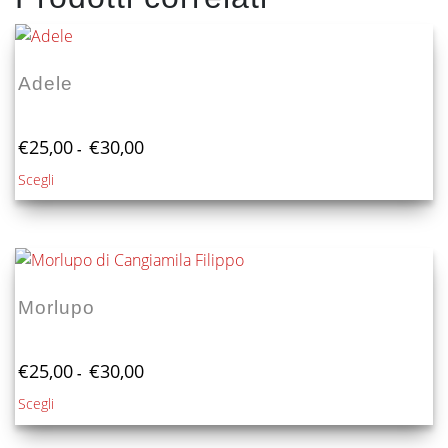
Adele
Fascia
€
25,00
€
30,00
-
di
Questo
Scegli
prezzo:
prodotto
da
€25,00
ha
a
più
€30,00
varianti.
Le
Morlupo
opzioni
possono
Fascia
essere
€
25,00
€
30,00
-
di
scelte
Questo
Scegli
prezzo:
nella
prodotto
da
pagina
€25,00