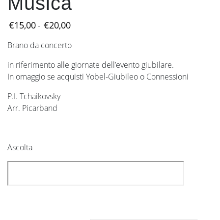
Musica
Fascia
€
15,00
€
20,00
-
di
Brano da concerto
prezzo:
da
in riferimento alle giornate dell’evento giubilare.
€15,00
In omaggio se acquisti Yobel-Giubileo o Connessioni
a
€20,00
P.I. Tchaikovsky
Arr. Picarband
Ascolta