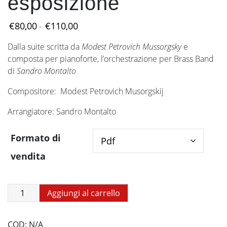
esposizione
Fascia
€
80,00
€
110,00
-
di
Dalla suite scritta da
Modest Petrovich Mussorgsky
e
prezzo:
composta per pianoforte, l’orchestrazione per Brass Band
da
di
Sandro Montalto
€80,00
a
Compositore: Modest Petrovich Musorgskij
€110,00
Arrangiatore: Sandro Montalto
Formato di
vendita
Quadri
Aggiungi al carrello
di
una
COD:
N/A
esposizione