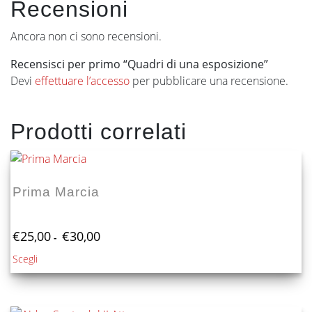
Recensioni
Ancora non ci sono recensioni.
Recensisci per primo “Quadri di una esposizione”
Devi
effettuare l’accesso
per pubblicare una recensione.
Prodotti correlati
Prima Marcia
Fascia
€
25,00
€
30,00
-
di
Questo
Scegli
prezzo:
prodotto
da
€25,00
ha
a
più