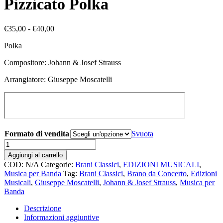
Pizzicato Polka
Fascia
€
35,00
-
€
40,00
di
Polka
prezzo:
da
Compositore: Johann & Josef Strauss
€35,00
a
Arrangiatore: Giuseppe Moscatelli
€40,00
Formato di vendita
Svuota
Pizzicato
Polka
Aggiungi al carrello
quantità
COD:
N/A
Categorie:
Brani Classici
,
EDIZIONI MUSICALI
,
Musica per Banda
Tag:
Brani Classici
,
Brano da Concerto
,
Edizioni
Musicali
,
Giuseppe Moscatelli
,
Johann & Josef Strauss
,
Musica per
Banda
Descrizione
Informazioni aggiuntive