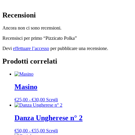
Recensioni
Ancora non ci sono recensioni.
Recensisci per primo “Pizzicato Polka”
Devi
effettuare l’accesso
per pubblicare una recensione.
Prodotti correlati
Masino
Fascia
Questo
€
25,00
-
€
30,00
Scegli
di
prodotto
prezzo:
ha
da
più
Danza Ungherese n° 2
€25,00
varianti.
a
Le
Fascia
Questo
€
50,00
-
€
55,00
Scegli
€30,00
opzioni