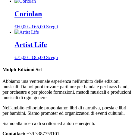
di
prodotto
possono
prezzo:
ha
essere
da
più
Coriolan
scelte
€50,00
varianti.
nella
a
Le
pagina
Fascia
Questo
€
60,00
-
€
65,00
Scegli
€55,00
opzioni
del
di
prodotto
possono
prodotto
prezzo:
ha
essere
da
più
Artist Life
scelte
€60,00
varianti.
nella
a
Le
pagina
Fascia
Questo
€
75,00
-
€
85,00
Scegli
€65,00
opzioni
del
di
prodotto
possono
prodotto
prezzo:
ha
Mulph Edizioni Srl
essere
da
più
scelte
€75,00
varianti.
nella
Abbiamo una ventennale esperienza nell'ambito delle edizioni
a
Le
pagina
musicali. Da noi puoi trovare: partiture per banda e per brass band,
€85,00
opzioni
del
per orchestre e per piccole formazioni, metodi musicali e produzioni
possono
prodotto
musicali di ogni genere.
essere
scelte
Nell'ambito editoriale proponiamo: libri di narrativa, poesia e libri
nella
per bambini. Siamo promoter ed organizzatori di eventi culturali.
pagina
del
Siamo alla ricerca di scrittori ed autori emergenti.
prodotto
Contattaci:
+39 3387759101