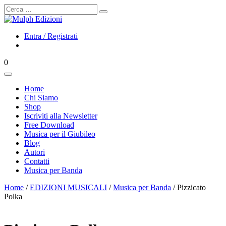
Cerca
Entra / Registrati
0
Home
Chi Siamo
Shop
Iscriviti alla Newsletter
Free Download
Musica per il Giubileo
Blog
Autori
Contatti
Musica per Banda
Home
/
EDIZIONI MUSICALI
/
Musica per Banda
/ Pizzicato
Polka