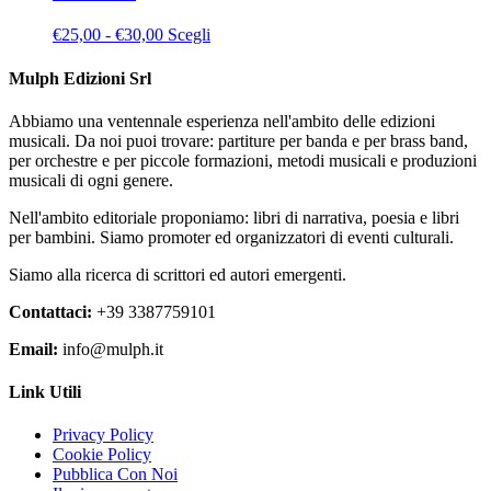
€18,00
varianti.
nella
a
Le
pagina
Fascia
Questo
€
25,00
-
€
30,00
Scegli
€20,00
opzioni
del
di
prodotto
possono
prodotto
prezzo:
ha
Mulph Edizioni Srl
essere
da
più
scelte
€25,00
varianti.
nella
Abbiamo una ventennale esperienza nell'ambito delle edizioni
a
Le
pagina
musicali. Da noi puoi trovare: partiture per banda e per brass band,
€30,00
opzioni
del
per orchestre e per piccole formazioni, metodi musicali e produzioni
possono
prodotto
musicali di ogni genere.
essere
scelte
Nell'ambito editoriale proponiamo: libri di narrativa, poesia e libri
nella
per bambini. Siamo promoter ed organizzatori di eventi culturali.
pagina
del
Siamo alla ricerca di scrittori ed autori emergenti.
prodotto
Contattaci:
+39 3387759101
Email:
info@mulph.it
Link Utili
Privacy Policy
Cookie Policy
Pubblica Con Noi