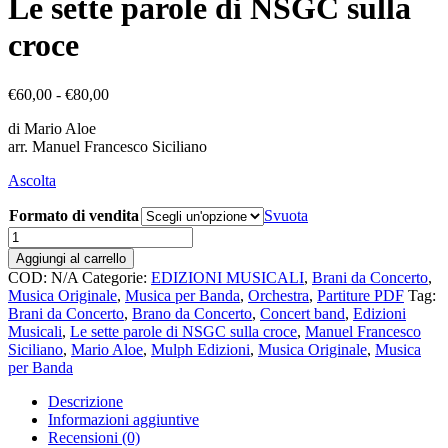
Le sette parole di NSGC sulla
croce
Fascia
€
60,00
-
€
80,00
di
di Mario Aloe
prezzo:
arr. Manuel Francesco Siciliano
da
€60,00
Ascolta
a
€80,00
Formato di vendita
Svuota
Le
sette
Aggiungi al carrello
parole
COD:
N/A
Categorie:
EDIZIONI MUSICALI
,
Brani da Concerto
,
di
Musica Originale
,
Musica per Banda
,
Orchestra
,
Partiture PDF
Tag:
NSGC
Brani da Concerto
,
Brano da Concerto
,
Concert band
,
Edizioni
sulla
Musicali
,
Le sette parole di NSGC sulla croce
,
Manuel Francesco
croce
Siciliano
,
Mario Aloe
,
Mulph Edizioni
,
Musica Originale
,
Musica
quantità
per Banda
Descrizione
Informazioni aggiuntive
Recensioni (0)