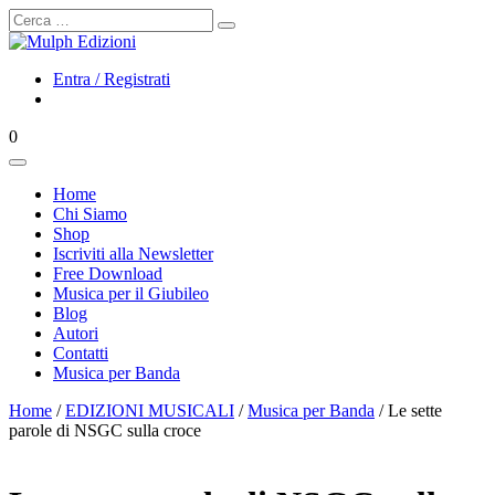
Cerca
Entra / Registrati
0
Home
Chi Siamo
Shop
Iscriviti alla Newsletter
Free Download
Musica per il Giubileo
Blog
Autori
Contatti
Musica per Banda
Home
/
EDIZIONI MUSICALI
/
Musica per Banda
/ Le sette
parole di NSGC sulla croce