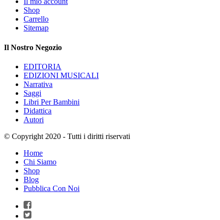
Il mio account
Shop
Carrello
Sitemap
Il Nostro Negozio
EDITORIA
EDIZIONI MUSICALI
Narrativa
Saggi
Libri Per Bambini
Didattica
Autori
© Copyright 2020 - Tutti i diritti riservati
Home
Chi Siamo
Shop
Blog
Pubblica Con Noi