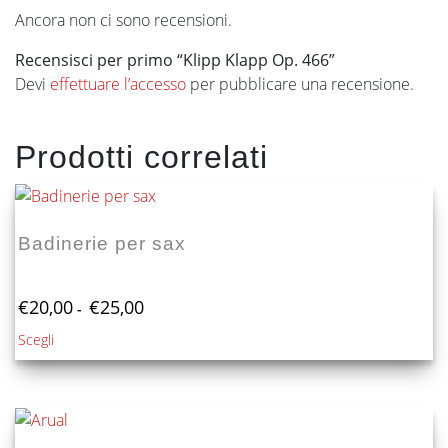
Ancora non ci sono recensioni.
Recensisci per primo “Klipp Klapp Op. 466”
Devi
effettuare l’accesso
per pubblicare una recensione.
Prodotti correlati
Badinerie per sax
Fascia
€
20,00
€
25,00
-
di
Questo
Scegli
prezzo:
prodotto
da
€20,00
ha
a
più
€25,00
varianti.