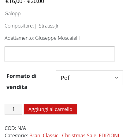
Fascia
€
16,00
€
20,00
-
di
Galopp.
prezzo:
da
Compositore: J. Strauss Jr
€16,00
a
Adattamento: Giuseppe Moscatelli
€20,00
Formato di
vendita
Klipp
Aggiungi al carrello
Klapp
Op.
COD:
N/A
466
Categorie:
Brani Classici
,
Christmas Sale
,
EDIZIONI
quantità