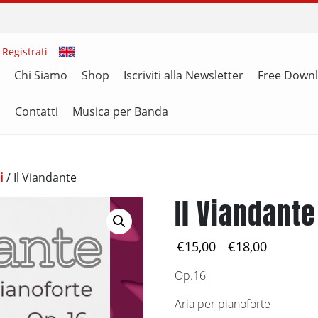
 Registrati
Chi Siamo
Shop
Iscriviti alla Newsletter
Free Down
i
Contatti
Musica per Banda
i
/ Il Viandante
Il Viandante
Fascia
€
15,00
€
18,00
-
di
Op.16
prezzo:
da
Aria per pianoforte
€15,00