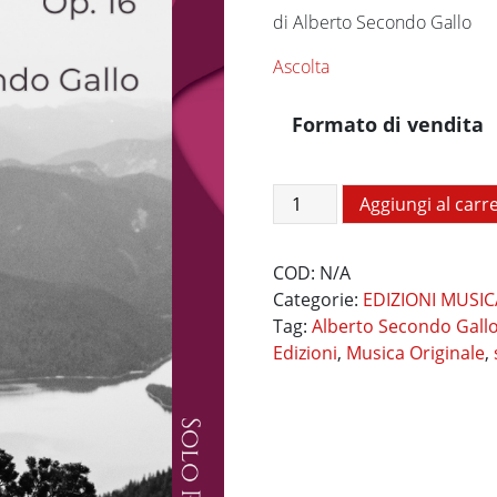
a
di Alberto Secondo Gallo
€18,00
Ascolta
Formato di vendita
Il
Aggiungi al carre
Viandante
quantità
COD:
N/A
Categorie:
EDIZIONI MUSIC
Tag:
Alberto Secondo Gall
Edizioni
,
Musica Originale
,