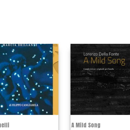
melli
A Mild Song