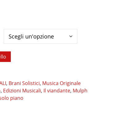
llo
ALI
,
Brani Solistici
,
Musica Originale
o
,
Edizioni Musicali
,
Il viandante
,
Mulph
solo piano