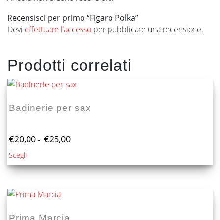
Recensisci per primo “Figaro Polka”
Devi
effettuare l’accesso
per pubblicare una recensione.
Prodotti correlati
Badinerie per sax
Fascia
€
20,00
€
25,00
-
di
Questo
Scegli
prezzo:
prodotto
da
€20,00
ha
a
più
€25,00
varianti.
Le
Prima Marcia