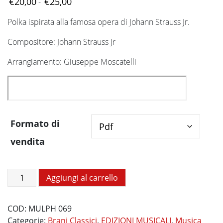
Fascia
€
20,00
€
25,00
-
di
Polka ispirata alla famosa opera di Johann Strauss Jr.
prezzo:
da
Compositore: Johann Strauss Jr
€20,00
a
Arrangiamento: Giuseppe Moscatelli
€25,00
Formato di
vendita
Figaro
Aggiungi al carrello
Polka
quantità
COD:
MULPH 069
Categorie:
Brani Classici
,
EDIZIONI MUSICALI
,
Musica