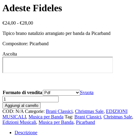
Adeste Fideles
Fascia
€
24,00
-
€
28,00
di
Tipico brano natalizio arrangiato per banda da Picarband
prezzo:
da
Compositore: Picarband
€24,00
a
Ascolta
€28,00
Formato di vendita
Svuota
Adeste
Fideles
Aggiungi al carrello
quantità
COD:
N/A
Categorie:
Brani Classici
,
Christmas Sale
,
EDIZIONI
MUSICALI
,
Musica per Banda
Tag:
Brani Classici
,
Christmas Sale
,
Edizioni Musicali
,
Musica per Banda
,
Picarband
Descrizione