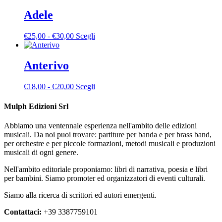
prezzo:
ha
essere
da
più
Adele
scelte
€25,00
varianti.
nella
a
Le
pagina
Fascia
Questo
€
25,00
-
€
30,00
Scegli
€30,00
opzioni
del
di
prodotto
possono
prodotto
prezzo:
ha
essere
da
più
Anterivo
scelte
€25,00
varianti.
nella
a
Le
pagina
Fascia
Questo
€
18,00
-
€
20,00
Scegli
€30,00
opzioni
del
di
prodotto
possono
prodotto
prezzo:
ha
Mulph Edizioni Srl
essere
da
più
scelte
€18,00
varianti.
nella
Abbiamo una ventennale esperienza nell'ambito delle edizioni
a
Le
pagina
musicali. Da noi puoi trovare: partiture per banda e per brass band,
€20,00
opzioni
del
per orchestre e per piccole formazioni, metodi musicali e produzioni
possono
prodotto
musicali di ogni genere.
essere
scelte
Nell'ambito editoriale proponiamo: libri di narrativa, poesia e libri
nella
per bambini. Siamo promoter ed organizzatori di eventi culturali.
pagina
del
Siamo alla ricerca di scrittori ed autori emergenti.
prodotto
Contattaci:
+39 3387759101