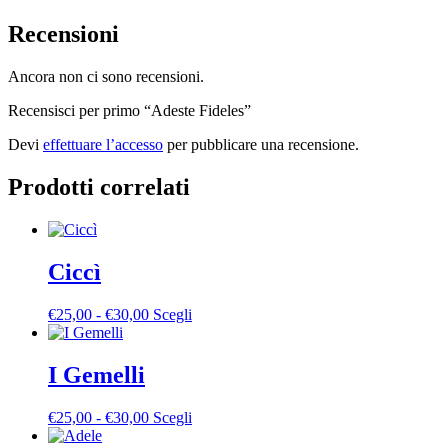
Recensioni
Ancora non ci sono recensioni.
Recensisci per primo “Adeste Fideles”
Devi
effettuare l’accesso
per pubblicare una recensione.
Prodotti correlati
Ciccì
Fascia
Questo
€
25,00
-
€
30,00
Scegli
di
prodotto
prezzo:
ha
da
più
I Gemelli
€25,00
varianti.
a
Le
Fascia
Questo
€
25,00
-
€
30,00
Scegli
€30,00
opzioni
di
prodotto
possono