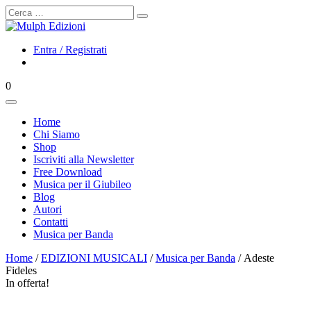
Cerca
Entra / Registrati
0
Home
Chi Siamo
Shop
Iscriviti alla Newsletter
Free Download
Musica per il Giubileo
Blog
Autori
Contatti
Musica per Banda
Home
/
EDIZIONI MUSICALI
/
Musica per Banda
/ Adeste
Fideles
In offerta!