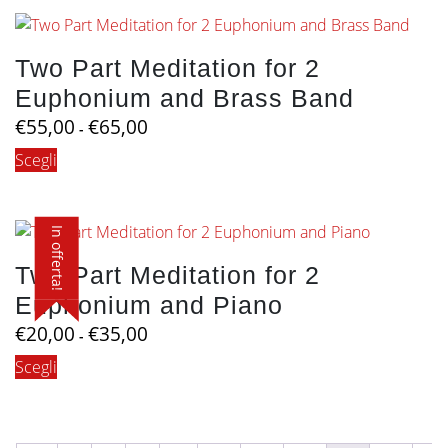
ha
a
più
€55,00
varianti.
Two Part Meditation for 2
Le
Euphonium and Brass Band
opzioni
possono
Fascia
€
55,00
€
65,00
-
di
essere
Questo
Scegli
prezzo:
scelte
prodotto
da
nella
€55,00
ha
pagina
a
più
In offerta!
del
€65,00
varianti.
prodotto
Two Part Meditation for 2
Le
Euphonium and Piano
opzioni
possono
Fascia
€
20,00
€
35,00
-
di
essere
Questo
Scegli
prezzo:
scelte
prodotto
da
nella
€20,00
ha
pagina
a
più
del