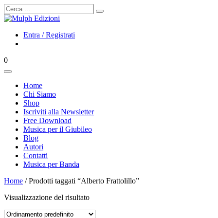
Cerca
Entra / Registrati
0
Home
Chi Siamo
Shop
Iscriviti alla Newsletter
Free Download
Musica per il Giubileo
Blog
Autori
Contatti
Musica per Banda
Home
/ Prodotti taggati “Alberto Frattolillo”
Visualizzazione del risultato